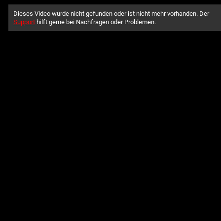
Dieses Video wurde nicht gefunden oder ist nicht mehr vorhanden. Der
Support
hilft gerne bei Nachfragen oder Problemen.